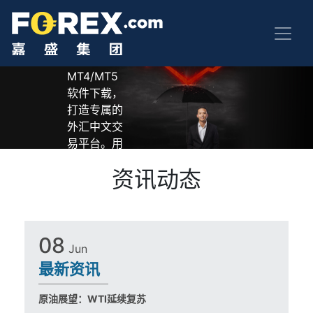
嘉盛中文官
方网站为投
资者提供
MT4/MT5
软件下载，
打造专属的
外汇中文交
易平台。用
户可体验专
资讯动态
业外汇交易
软件，获取
最新市场资
讯与实用交
08
易工具，轻
Jun
松开启全球
最新资讯
外汇投资之
旅。
原油展望：WTI延续复苏