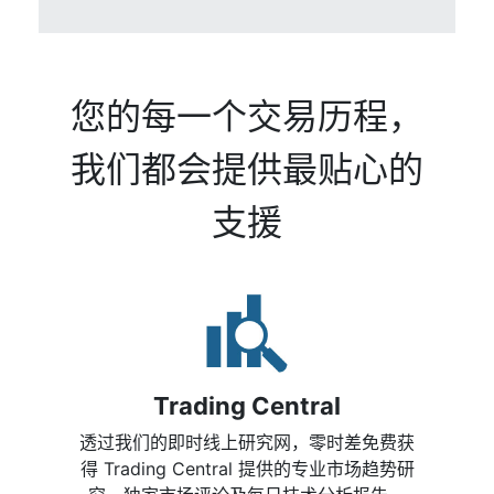
服务业活动萎靡，黄金前景大好
您的每一个交易历程，
我们长期看涨的黄金前景今天得到提振，
我们都会提供最贴心的
因为最新的ISM服务业PMI引发了对美国
经济走向衰退的担忧，人们对美联储今年
夏天是否会加息的新猜测出现了。最新数
支援
据紧随周五的就业报告之后，该报告显示
新增就业和失业...
Trading Central
透过我们的即时线上研究网，零时差免费获
得 Trading Central 提供的专业市场趋势研