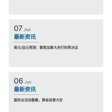
进入官
网
原油展望：WTI延续复苏
07
Jun
最新资讯
原油价格自周二大幅反弹后持续上涨，已
经成功收复了欧佩克会议后失去的大部分
失地。随着价格反转，原油的短期前景得
美元/加元预测：聚焦加拿大央行利率决议
到了进一步提振。 美国能源信息署(EIA)
早前发布的报告指出，美国每周原油库存
意外下降...
美元/加元预测：聚焦加拿大央行利
06
Jun
率决议
最新资讯
美元/加元展望 美元/加元创下周内新低
（1.3390），回吐本周初以来的涨幅，但
加拿大央行（BoC）的利率决议可能会支
服务业活动萎靡，黄金前景大好
撑汇率，预计央行将维持基准利率不变。
美元/加元预测：聚焦加拿大央行利率决议
美...