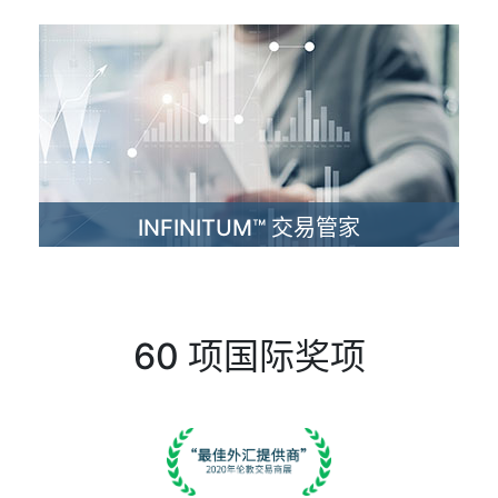
会如何操作，享受最佳的使用体验。此平台除了可让交易
者观看各国货币的即时行情，同时支援使用智能交易系统
（ EA）。
立即交易
INFINITUM™ 交易管家
专为交易伙伴独家设计开发的先进后台支援系统。客户可
透过Infinitum™ 交易管家的强大及直觉式功能，有效地管
理资金及掌握交易状况，并为其交易活动及事业增加高附
加价值。
60 项国际奖项
立即交易