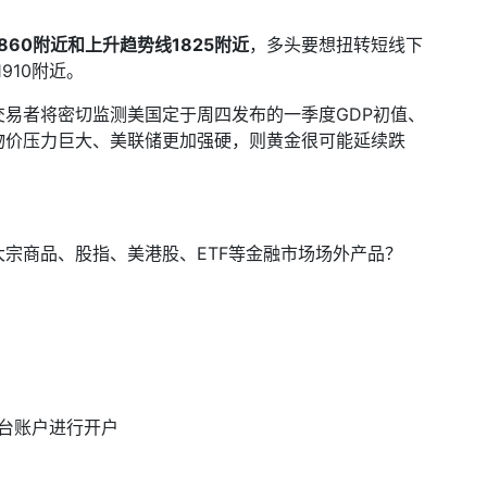
860
附近和上升趋势线
1825
附近
，多头要想扭转短线下
1910
附近。
交易者将密切监测美国定于周四发布的一季度
GDP
初值、
物价压力巨大、美联储更加强硬，则黄金很可能延续跌
大宗商品、股指、美港股、
ETF
等金融市场场外产品？
台账户进行开户