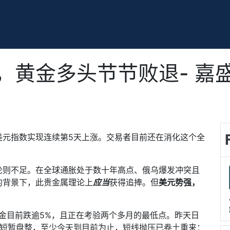
，黄金多头节节败退- 嘉
美元指数实现连续第
5
天上涨。交易者目前还在消化这个全
论则不足。在全球通胀处于数十年高点、俄乌爆发冲突且
的背景下，此贵金属理论上
应当
获得追捧。但
美元势强，
金目前跌逾
5%
，且正在考验两个多月的最低点。昨天日
短暂盘整，至少今天到目前为止，短线抛压已卷土重来：