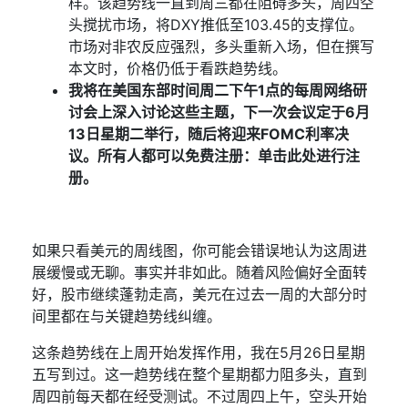
样
。该趋势线一直到周三都在阻碍多头，周四空
头搅扰市场，将
DXY
推低至
103.45
的支撑位。
市场对非农反应强烈，多头重新入场，但在撰写
本文时，价格仍低于看跌趋势线。
我将在美国东部时间周二下午
1
点的每周网络研
讨会上深入讨论这些主题，下一次会议定于
6
月
13
日星期二举行，随后将迎来
FOMC
利率决
议。所有人都可以免费注册：
单击此处进行注
册
。
如果只看美元的周线图，你可能会错误地认为这周进
展缓慢或无聊。事实并非如此。随着风险偏好全面转
好，股市继续蓬勃走高，美元在过去一周的大部分时
间里都在与关键趋势线纠缠。
这条趋势线在上周开始发挥作用，
我在
5
月
26
日星期
五写到过
。这一趋势线在整个星期都力阻多头，直到
周四前每天都在经受测试。不过周四上午，空头开始