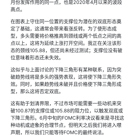
月份发挥作用的同一点，也是
2020
年
4
月以来的波段
高点。
在图表上守住同一位置的支撑位为潜在的
双底形态
奠
定了基础，这通常会带来看涨反转。为了使形态成
型，多头需要将价格推高到颈线或两个低点之间的高
点以上，这将为延续上涨打开空间。我正在关注该形
态的颈线
105.88
，但还尚未经过测试；支撑位没有破
位意味着形态还未失效。
这似乎与上面讨论的下降三角形有某种联系，因为突
破趋势线将是多头的强势表现，这将使下降三角形失
效。同时，如果趋势线未破并且价格使下降三角形成
型，那么这将否定双底。
这有助于划清界限，不过市场可能需要一些动机来突
破
100.87
的支撑位或
105.88
的阻力位，以触发双底或
下降三角形。
6
月中旬的
FOMC
利率决议看来是寻找这
种动机或迹象的合理节点，但明天之后我们将进入噤
声期，所以我们只能等待
FOMC
的最终说法。