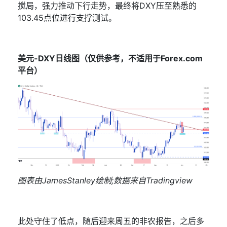
搅局，强力推动下行走势，最终将
DXY
压至熟悉的
103.45
点位进行支撑测试。
美元
-DXY
日线图（仅供参考，不适用于
Forex.com
平台）
图表由
JamesStanley
绘制
;
数据来自
Tradingview
此处守住了低点，随后迎来周五的
非农报告
，之后多