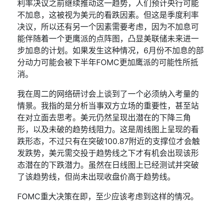
利率决议之前继续推动这一趋势，人们预计央行可能
不加息，这被视为美元的看跌因素。但这是季度利率
决议，所以还有另一个因素需要考虑，因为不加息可
能伴随着一个更鹰派的点阵图，凸显美联储未来进一
步加息的计划。如果发生这种情况，
6
月份不加息的部
分动力可能会被下半年
FOMC
更加鹰派的可能性所抵
消。
我在周二的网络研讨会上谈到了一个必须纳入考量的
情景
。我指的是分析当事双方立场的重要性，甚至站
在对立面去思考。美元仍然呈现出潜在的
下降三角
形
，以及未破的趋势线阻力。这是周线图上呈现的看
跌形态，不过只有在突破
100.87
附近的支撑位才会触
发跌势，美元需交投于趋势线之下才有机会出现该形
态潜在的下跌潜力。虽然在日线图上已经测试并突破
了该趋势线，但尚未出现收盘价高于趋势线。
FOMC
重大决策在即，至少应该考虑到这样的情况。