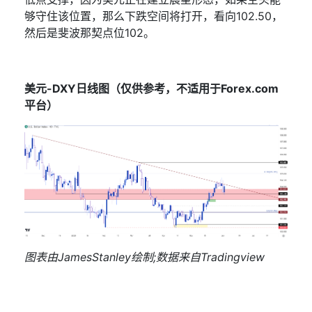
够守住该位置，那么下跌空间将打开，看向
102.50
，
然后是斐波那契点位
102
。
美元
-DXY
日线图（仅供参考，不适用于
Forex.com
平台）
图表由
JamesStanley
绘制
;
数据来自
Tradingview