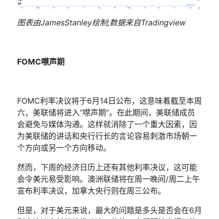
图表由
JamesStanley
绘制
;
数据来自
Tradingview
FOMC
噤声期
FOMC
利率决议将于
6
月
14
日公布，这意味着截至本周
六，美联储将进入
“
噤声期
”
。在此期间，美联储成员
会避免与媒体沟通。这样就消除了一个重大因素，因
为美联储的讲话和央行行长的言论容易刺激市场朝一
个方向或另一个方向移动。
然而，下周的
经济日历
上还有其他利率决议
，这可能
会令美元易受影响。澳洲联储将在周一晚间
/
周二上午
宣布利率决议，加拿大央行则在周三公布。
但是，对于美元来说，最大的问题是多头是否会在
6
月