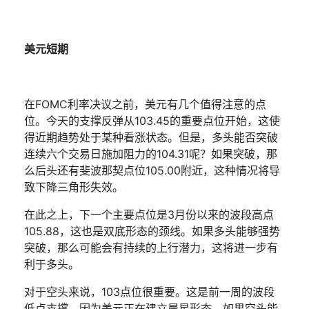
美元短期
在
FOMC
利率决议之前，美元有几个值得注意的点
位。今天的支撑反弹从
103.45
的重要点位开始，这使
得近期趋势处于某种看涨状态。但是，多头能否突破
连续六个交易日施加阻力的
104.31
呢？如果突破，那
么后头还有斐波那契点位
105.00
附近，这种情况将导
致下降三角形失效。
在此之上，下一个主要点位是
3
月份以来的波段高点
105.88
，这也是双底形态的颈线。如果多头能够强势
突破，那么可能会有持续的上行潜力，这将进一步有
利于多头。
对于空头来说，
103
点位很重要。这是前一周的波段
低点支撑，因为美元正在建立晨星形态，如果空头能