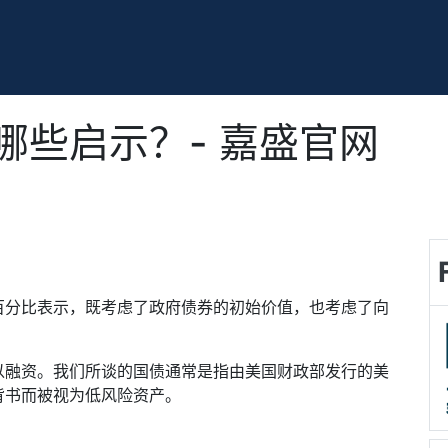
哪些启示？- 嘉盛官网
百分比表示，既考虑了政府债券的初始价值，也考虑了向
以融资。我们所谈的国债通常是指由美国财政部发行的美
背书而被视为低风险资产。