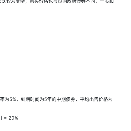
公式较为复杂，购买价格也与短期政府债券不同，一般和
率为
5%
，到期时间为
5
年的中期债券，平均出售价格为
2] = 20%