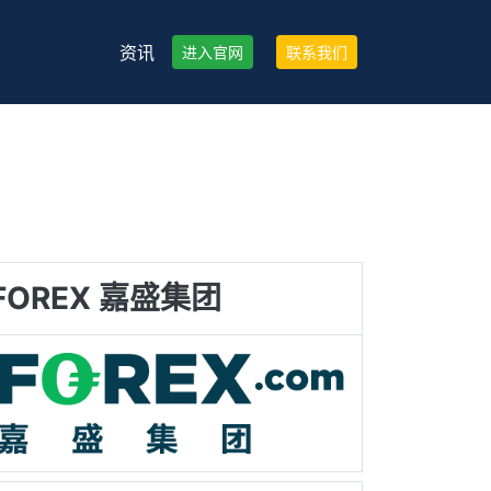
资讯
进入官网
联系我们
FOREX 嘉盛集团