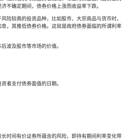
经济不确定期间，债券价格上涨而收益率下跌。
于风险较高的投资品种，比如股市、大宗商品与货币时，
加息，其推低债券价格。这就是政府债券面临的所谓利率
本后波及股市等市场的价值。
投资者支付债券面值的日期。
较长时间有价证券所蕴含的风险，即持有期间利率变化带