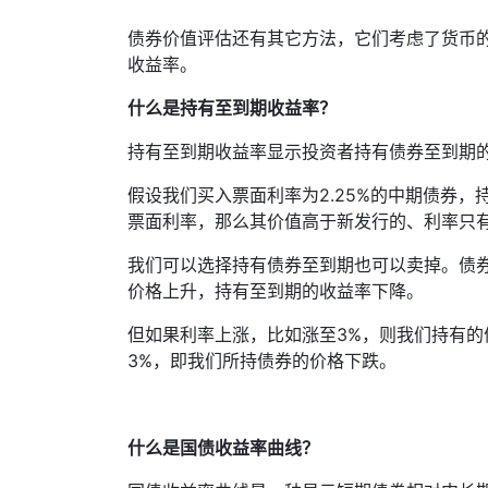
债券价值评估还有其它方法，它们考虑了货币
收益率。
什么是持有至到期收益率？
持有至到期收益率显示投资者持有债券至到期
假设我们买入票面利率为
2.25%
的中期债券，
票面利率，那么其价值高于新发行的、利率只
我们可以选择持有债券至到期也可以卖掉。债
价格上升，持有至到期的收益率下降。
但如果利率上涨，比如涨至
3%
，则我们持有的
3%
，即我们所持债券的价格下跌。
什么是国债收益率曲线？