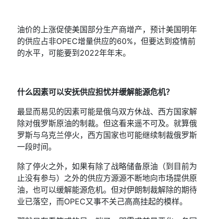
油价的上涨促使美国部分生产商增产，预计美国明年
的供应占非
OPEC
增量供应的
60%
，但要达到疫情前
的水平，可能要到
2022
年年末。
什么因素可以安抚供应担忧并缓解能源危机？
最显而易见的因素可能是俄乌双方休战、西方国家解
除对俄罗斯原油的制裁。但这看来遥不可及。就算俄
罗斯与乌克兰停火，西方国家也可能继续制裁俄罗斯
一段时间。
除了停火之外，如果有除了战略储备原油（到目前为
止没有参与）之外的供应方源源不断地向市场提供原
油，也可以缓解能源危机。但对伊朗制裁解除的期待
业已落空，而
OPEC
又事不关己高高挂起的模样。