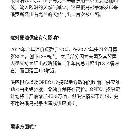
最新消息显示，由于乌克兰基辅禁用一条主要运输路
线，流入欧洲的天然气减少。这是俄乌战争爆发以来
俄罗斯经由乌克兰的天然气出口首次被中断。
这对原油供应有何影响？
2021
年全年油价反弹了
50%
，在
2022
年头四个月再
涨
35%
，创下
139
高点，之后部分因为美国及其盟国
大量又持续释出战略储备（半年内总计释出
1.8
亿桶左
右）而回落至
110
附近。
供应担心以及
OPEC+
坚持以地缘政治问题而非供应难
题为由拒绝驰援，令油价保持在高位。
OPEC+
按原定
计划将日产油增加
43.2
万桶，但供油情况不理想，更
不用说俄乌战争也造成供应减少。
需求方面呢？