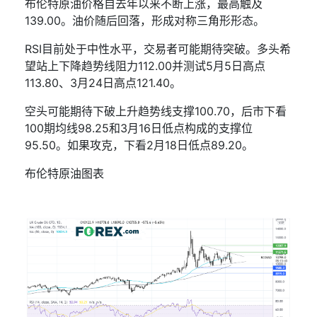
布伦特原油价格自去年以来不断上涨，最高触及
139.00
。油价随后回落，形成对称三角形形态。
RSI
目前处于中性水平，交易者可能期待突破。多头希
望站上下降趋势线阻力
112.00
并测试
5
月
5
日高点
113.80
、
3
月
24
日高点
121.40
。
空头可能期待下破上升趋势线支撑
100.70
，后市下看
100
期均线
98.25
和
3
月
16
日低点构成的支撑位
95.50
。如果攻克，下看
2
月
18
日低点
89.20
。
布伦特原油图表