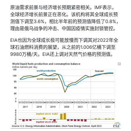
原油需求前景与经济增长预期紧密相关。
IMF
表示，
全球经济增长前景正在恶化。该机构将其全球成长预
测值下调至
3.6%
，相比半年前的预测值降低了
0.8%
，
理由是俄乌战争的冲击、中国因疫情实施封锁管控。
EIA
也因为全球成长极可能放慢而下调其对
2022
年全
球石油燃料消费的展望，从之前的
1.006
亿桶下调至
9980
万桶
/
天。
EIA
还上调对天然气价格的预测值。