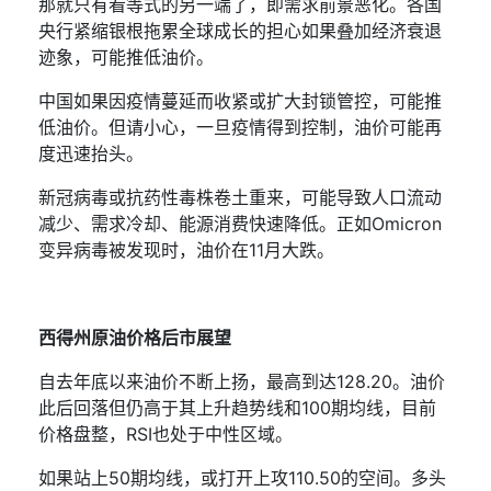
那就只有看等式的另一端了，即需求前景恶化。各国
央行紧缩银根拖累全球成长的担心如果叠加经济衰退
迹象，可能推低油价。
中国如果因疫情蔓延而收紧或扩大封锁管控，可能推
低油价。但请小心，一旦疫情得到控制，油价可能再
度迅速抬头。
新冠病毒或抗药性毒株卷土重来，可能导致人口流动
减少、需求冷却、能源消费快速降低。正如
Omicron
变异病毒被发现时，油价在
11
月大跌。
西得州原油价格后市展望
自去年底以来油价不断上扬，最高到达
128.20
。油价
此后回落但仍高于其上升趋势线和
100
期均线，目前
价格盘整，
RSI
也处于中性区域。
如果站上
50
期均线，或打开上攻
110.50
的空间。多头