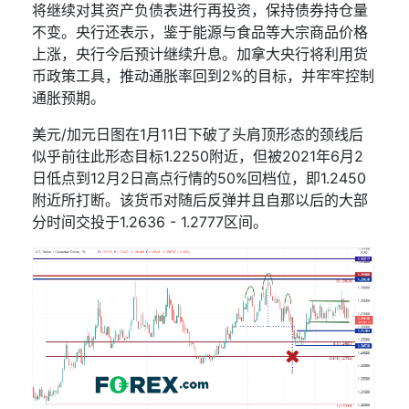
将继续对其资产负债表进行再投资，保持债券持仓量
不变。央行还表示，鉴于能源与食品等大宗商品价格
上涨，央行今后预计继续升息。加拿大央行将利用货
币政策工具，推动通胀率回到
2%
的目标，并牢牢控制
通胀预期。
美元
/
加元日图在
1
月
11
日下破了头肩顶形态的颈线后
似乎前往此形态目标
1.2250
附近，但被
2021
年
6
月
2
日低点到
12
月
2
日高点行情的
50%
回档位，即
1.2450
附近所打断。该货币对随后反弹并且自那以后的大部
分时间交投于
1.2636 - 1.2777
区间。