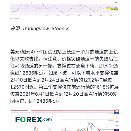
来源
: Tradingview, Stone X
美元
/
加元
4
小时图试图站上长达一个月的通道的上轨
但以失败告终。请注意，价格突破通道一端失败后往
往考验通道的另一端。支撑位在通道下轨，即水平通
道线
1.2636
附近。如果下破，可以下看水平支撑位兼
2
月
10
日低点到
2
月
24
日高点行情的
127.2%
扩展位
1.2570
附近。第三个支撑位在前述行情的
161.8%
扩展
位兼
2021
年
6
月
1
日低点到
12
月
20
日高点行情的
50%
回档位，即
1.2485
附近。