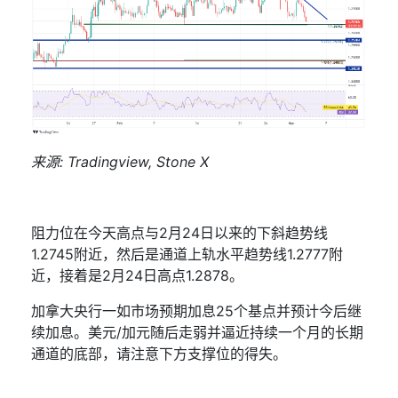
来源
: Tradingview, Stone X
阻力位在今天高点与
2
月
24
日以来的下斜趋势线
1.2745
附近，然后是通道上轨水平趋势线
1.2777
附
近，接着是
2
月
24
日高点
1.2878
。
加拿大央行一如市场预期加息
25
个基点并预计今后继
续加息。美元
/
加元随后走弱并逼近持续一个月的长期
通道的底部，请注意下方支撑位的得失。