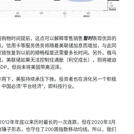
将购物时间提前，这点可以解释零售销售
暂时
表现优异的
点。信用卡等服务债务将随着美联储加息而增加，与此同
应链恢复到以前的顺畅程度还需要多长时间。另外，俄乌
说，美联储如果无法控制住通胀（利空成长），则将被迫
GDP
，但尚未将美国带离沼泽。
作用下，美股持续承压下挫。投资者也在消化另一个积极
中国必须“平台经济”，即科技行业。
2012
年年底以来历时最长的一次连跌，但在
2020
年
3
月
涨锤子形态，也守住了
200
周指数移动均线。所以，我们