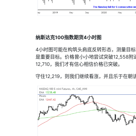
纳斯达克
100
指数期货
4
小时图
4
小时图可能在构筑头肩底反转形态，测量目标
是重要目标。价格曾小小地尝试突破
12,558
附
12,710
，我们才有信心相信价格已突破。
守住
12,219
，则我们继续看涨，并且乐于在朝