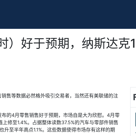
时）好于预期，纳斯达克1
售销售等数据必然格外吸引交易者，当然还有美联储的注
发布的
4
月零售销售好于预期，市场自是大为欣慰。
4
月零
值上修至
1.4%
。占据整体读数
37.5%
的汽车与零部件销售
也升至半年高点
1.1%
。这些数据使得市场存有这样的期