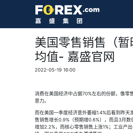
美国零售销售（暂
均值- 嘉盛官网
2022-05-19 16:00
消费在美国经济中占据
70%
左右的份额，像零
意力。
而在美国一季度经济意外萎缩
1.4%
后看到昨天
售销售增长
0.9%
（预期增
0.6%
），而且
3
月数
增加
2.2%
，而核心零售销售上涨
1%
；工业产出