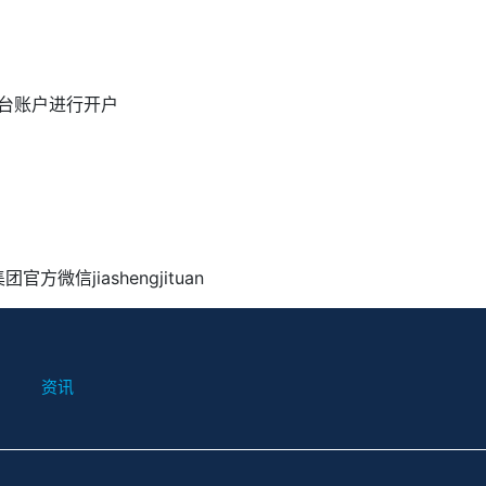
台账户进行开户
集团官方微信
jiashengjituan
资讯