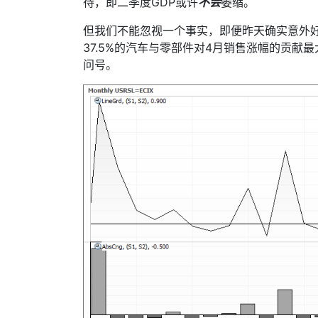
待，即二季度
GDP
或许
不会
萎缩。
但我们不能忽视一个事实，即便昨天确实意外
37.5%
的汽车与零部件对
4
月销售涨幅的贡献最
问号。