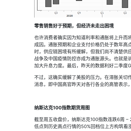
零售销售好于预期，但经济未走出困境
也许消费者确实因为知道利率和通胀将上升而
成因。通胀预期和企业支付价格仍处于数年高
时，供应链困境有所缓解，但我们尚不清楚供
战争及中国疫情防控亦成为通胀源头。也就是
加大升息力度。最后，昨天的数据利好二季度
不过，这确实缓解了美股的压力。在滞胀关切
消息，即中国高官昨天对各行各业的高管表示，
纳斯达克
100
指数期货周图
截至周五收盘价，纳斯达克
100
指数连跌
6
周
–
低点到历史高点行情的
50%
回档位上方构筑看