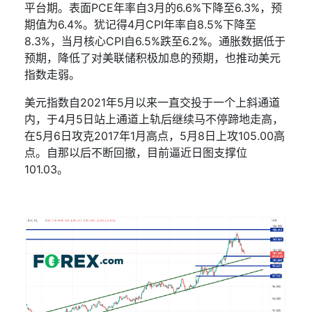
平台期。表面
PCE
年率自
3
月的
6.6%
下降至
6.3%
，预
期值为
6.4%
。犹记得
4
月
CPI
年率自
8.5%
下降至
8.3%
，当月核心
CPI
自
6.5%
跌至
6.2%
。通胀数据低于
预期，降低了对美联储积极加息的预期，也推动美元
指数走弱。
美元指数自
2021
年
5
月以来一直交投于一个上斜通道
内，于
4
月
5
日站上通道上轨后继续马不停蹄地走高，
在
5
月
6
日攻克
2017
年
1
月高点，
5
月
8
日上攻
105.00
高
点。自那以后不断回撤，目前逼近日图支撑位
101.03
。