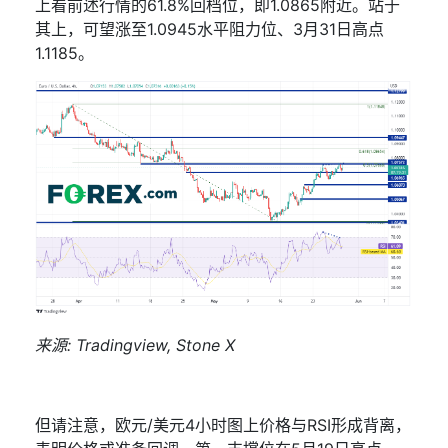
上看前述行情的
61.8%
回档位，即
1.0865
附近。站于
其上，可望涨至
1.0945
水平阻力位、
3
月
31
日高点
1.1185
。
来源
: Tradingview, Stone X
但请注意，欧元
/
美元
4
小时图上价格与
RSI
形成背离，