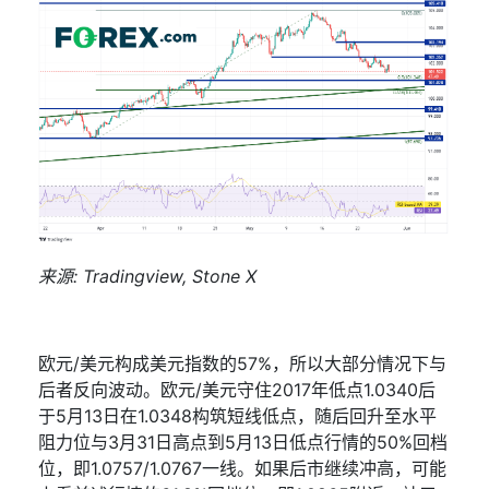
来源
: Tradingview, Stone X
欧元
/
美元构成美元指数的
57%
，所以大部分情况下与
后者反向波动。欧元
/
美元守住
2017
年低点
1.0340
后
于
5
月
13
日在
1.0348
构筑短线低点，随后回升至水平
阻力位与
3
月
31
日高点到
5
月
13
日低点行情的
50%
回档
位，即
1.0757/1.0767
一线。如果后市继续冲高，可能