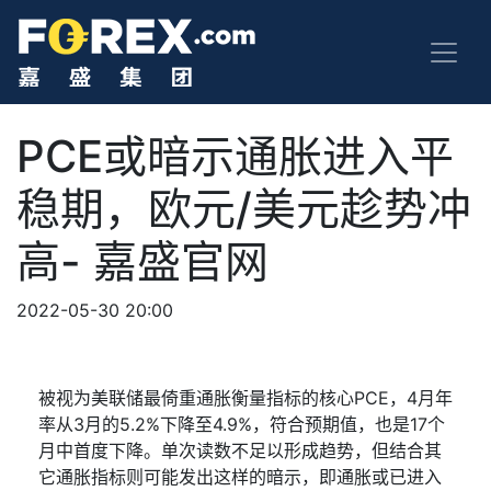
PCE或暗示通胀进入平
稳期，欧元/美元趁势冲
高- 嘉盛官网
2022-05-30 20:00
被视为美联储最倚重通胀衡量指标的核心
PCE
，
4
月年
率从
3
月的
5.2%
下降至
4.9%
，符合预期值，也是
17
个
月中首度下降。单次读数不足以形成趋势，但结合其
它通胀指标则可能发出这样的暗示，即通胀或已进入