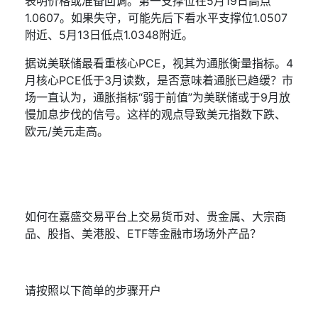
表明价格或准备回调。第一支撑位在
5
月
19
日高点
1.0607
。如果失守，可能先后下看水平支撑位
1.0507
附近、
5
月
13
日低点
1.0348
附近。
据说美联储最看重核心
PCE
，视其为通胀衡量指标。
4
月核心
PCE
低于
3
月读数，是否意味着通胀已趋缓？市
场一直认为，通胀指标“弱于前值”为美联储或于
9
月放
慢加息步伐的信号。这样的观点导致美元指数下跌、
欧元
/
美元走高。
如何在嘉盛交易平台上交易货币对、贵金属、大宗商
品、股指、美港股、
ETF
等金融市场场外产品？
请按照以下简单的步骤开户