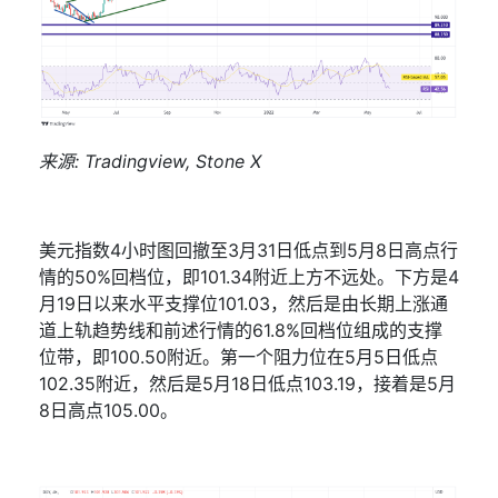
来源
: Tradingview, Stone X
美元指数
4
小时图回撤至
3
月
31
日低点到
5
月
8
日高点行
情的
50%
回档位，即
101.34
附近上方不远处。下方是
4
月
19
日以来水平支撑位
101.03
，然后是由长期上涨通
道上轨趋势线和前述行情的
61.8%
回档位组成的支撑
位带，即
100.50
附近。第一个阻力位在
5
月
5
日低点
102.35
附近，然后是
5
月
18
日低点
103.19
，接着是
5
月
8
日高点
105.00
。