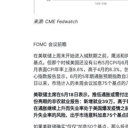
来源
: CME Fedwatch
FOMC
会议前瞻
在美联储上周末开始进入缄默期之前，鹰派和
基点。但那个时候美国还没有公布
5
月
CPI
与
6
月表面
CPI
年率上涨
8.6%
，高于
4
月的
8.3%
，
心指数报告显示，
6
月的
5
年期通胀预期指数自
日以来，市场计入的本周会议加息
75
个基点的
美联储主席在
5
月
18
日表示，推低通胀或需付
份亮眼的非农就业报告：新增就业
39
万，高于
在通胀继续上升而失业率处于美国爆发疫情之
升失业率的风险、出乎市场意料加息
75
个基点
如果美联储确实“仅仅”加息
50
个基点，那么投