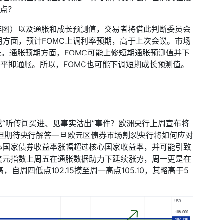
点？
阵图）以及通胀和成长预测值，交易者将借此判断委员会
期方面，预计
FOMC
上调利率预期，高于上次会议。市场
景。通胀预期方面，
FOMC
可能上修短期通胀预测值并下
以平抑通胀。所以，
FOMC
也可能下调短期成长预测值。
“听传闻买进、见事实沽出”事件？欧洲央行上周宣布将
但期待央行解答一旦欧元区债券市场割裂央行将如何应对
心国家债券收益率涨幅超过核心国家收益率，并可能引致
美元指数上周五在通胀数据助力下延续涨势，周一更是在
高，自周四低点
102.15
摸至周一高点
105.10
，其略高于
5