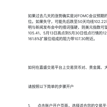
如果过去几天的涨势确实是对
FOMC
会议预期的
位。如果失守，可能先后跌至
50
天均线
102.22
明与新闻发布会中的措词强硬，则美元指数可
105.41
、
5
月
13
日高点到
5
月
30
日低点行情的
12
161.8%
扩展位组成的阻力带
107.30
附近。
如何在嘉盛交易平台上交易货币对、贵金属、
请按照以下简单的步骤开户
1.
点击
账户开户页面
，选择适合您的交易平