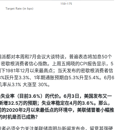
鸽派都对本周和
7
月会议大谈特谈，普遍表态将加息
50
个
月密歇根消费者信心指数。上周五揭晓的
CPI
报告显示，
5
创下
1981
年
12
月以来最高点；当天发布的密歇根消费者信
3%
跃升至
3.3%
、
1
年期通胀预期自
5.3%
升至
5.4%
。
6
月
6
几率从
3.1%
大涨至
30%
。
出失业率（目前
3.6%
）的代价。
6
月
3
日，美国发布又一
新增
32.5
万的预期；失业率稳定在
4
月的
3.6%
。那么，
前的
2020
年
2
月以来最低点的环境中，美联储冒着小幅推
的时机是否已成熟？
资者必须全力关注美联储声明与新闻发布会，留意其强硬