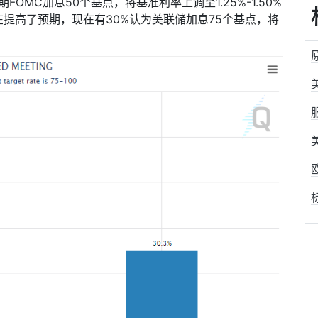
期
FOMC
加息
50
个基点，将基准利率上调至
1.25%-1.50%
在提高了预期，现在有
30%
认为美联储加息
75
个基点，将