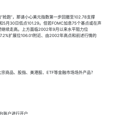
“抢跑”，那请小心美元指数第一步回撤至
102.78
支撑
和
5
月
30
日低点
101.29
。但若
FOMC
加息
75
个基点或在声
望继续走高。上方面临
2002
年
9
月以来水平阻力位
7.2%
扩展位
106.01
附近、由
2002
年高点和前述行情的
大宗商品、股指、美港股、
ETF
等金融市场场外产品？
台账户进行开户