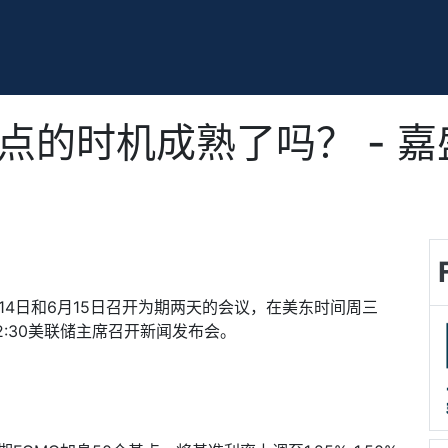
基点的时机成熟了吗？ - 
14
日和
6
月
15
日召开为期两天的会议，在美东时间周三
2:30
美联储主席召开新闻发布会。