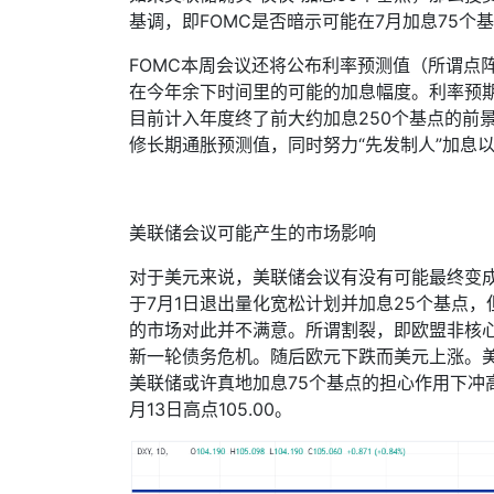
基调，即
FOMC
是否暗示可能在
7
月加息
75
个基
FOMC
本周会议还将公布利率预测值（所谓点
在今年余下时间里的可能的加息幅度。利率预
目前计入年度终了前大约加息
250
个基点的前
修长期通胀预测值，同时努力“先发制人”加息
美联储会议可能产生的市场影响
对于美元来说，美联储会议有没有可能最终变成
于
7
月
1
日退出量化宽松计划并加息
25
个基点，
的市场对此并不满意。所谓割裂，即欧盟非核
新一轮债务危机。随后欧元下跌而美元上涨。
美联储或许真地加息
75
个基点的担心作用下冲
月
13
日高点
105.00
。