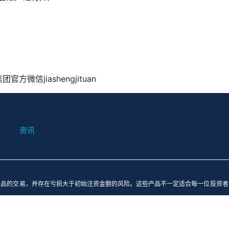
集团官方微信
jiashengjituan
资讯
产品的交易，并存在亏损大于初始注资金额的风险。这些产品不一定适合每一位投资者