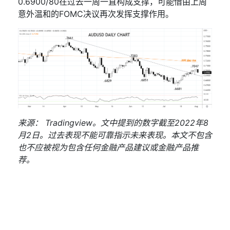
0.6900/80
在过去一周一直构成支撑，可能借由上周
意外温和的
FOMC
决议再次发挥支撑作用。
来源：
Tradingview
。文中提到的数字截至
2022
年
8
月
2
日。过去表现不能可靠指示未来表现。本文不包含
也不应被视为包含任何金融产品建议或金融产品推
荐。