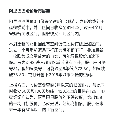
阿里巴巴股价后市展望
阿里巴巴股价
3
月份跌至逾
6
年最低点，之后始终处于
盘整模式中，并且区间已收窄至
81-123
。过去
4
个月
曾短暂突破区间，但很快又回到区间内。
本周更新的财报因此有空间促使股价打破上述区间。
过去一个月重新遭遇下行压力后不断下行，叠加最新
一轮跌势成交量放大的事实，可能导致股价加速下
跌。考虑到
RSI
跌入超卖区域后没有回升，股价应可坚
守
81
。但如果失守，可能跌至
6
年低点
73.30
。如果跌
破
73.30
，或打开创下
2016
年以来新低的空间。
上档方面，股价需要突破
3
月以来的
123
压力，与此同
时收复
50
天和
100
天均线。
123
之上的目标在
129
。
47
家经纪商认为，阿里巴巴股价的下跌过度，给出
159
的平均目标股价。也就是说，经纪商相信，股价在未
来一年有
80%
以上的上行空间。