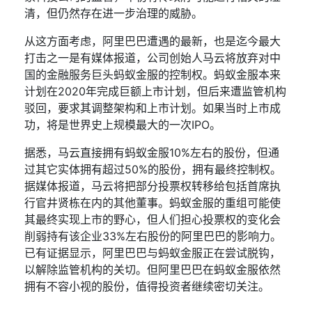
清，但仍然存在进一步治理的威胁。
从这方面考虑，阿里巴巴遭遇的最新，也是迄今最大
打击之一是有媒体报道，公司创始人马云将放弃对中
国的金融服务巨头蚂蚁金服的控制权。蚂蚁金服本来
计划在
2020
年完成巨额上市计划，但后来遭监管机构
驳回，要求其调整架构和上市计划。如果当时上市成
功，将是世界史上规模最大的一次
IPO
。
据悉，马云直接拥有蚂蚁金服
10%
左右的股份，但通
过其它实体拥有超过
50%
的股份，拥有最终控制权。
据媒体报道，马云将把部分投票权转移给包括首席执
行官井贤栋在内的其他董事。蚂蚁金服的重组可能使
其最终实现上市的野心，但人们担心投票权的变化会
削弱持有该企业
33%
左右股份的阿里巴巴的影响力。
已有证据显示，阿里巴巴与蚂蚁金服正在尝试脱钩，
以解除监管机构的关切。但阿里巴巴在蚂蚁金服依然
拥有不容小视的股份，值得投资者继续密切关注。