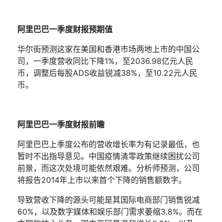
阿里巴巴一季度财报预期值
华尔街预测这家在美国和香港市场两地上市的中国公
司，一季度营收同比下降
1%
，至
2036.98
亿元人民
币，调整后每股
ADS
收益锐减
38%
，至
10.22
元人民
币。
阿里巴巴一季度财报前瞻
阿里巴巴上季度公布的营收增长率为有记录最低，也
暂时不出指导意见。中国疫情清零政策继续困扰公司
前景，而这次处境可能依然艰难。分析师预测，公司
将报告
2014
年上市以来首个下降的销售额数字。
导致营收下降的源头可能是其国际电商部门销售锐减
60%
，以及数字媒体和娱乐部门需求萎缩
3.8%
。而在