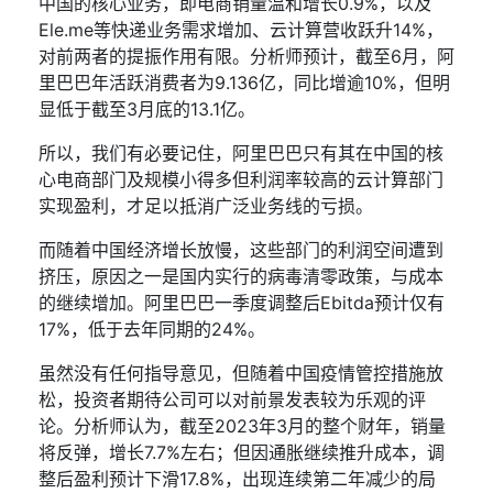
中国的核心业务，即电商销量温和增长
0.9%
，以及
Ele.me
等快递业务需求增加、云计算营收跃升
14%
，
对前两者的提振作用有限。分析师预计，截至
6
月，阿
里巴巴年活跃消费者为
9.136
亿，同比增逾
10%
，但明
显低于截至
3
月底的
13.1
亿。
所以，我们有必要记住，阿里巴巴只有其在中国的核
心电商部门及规模小得多但利润率较高的云计算部门
实现盈利，才足以抵消广泛业务线的亏损。
而随着中国经济增长放慢，这些部门的利润空间遭到
挤压，原因之一是国内实行的病毒清零政策，与成本
的继续增加。阿里巴巴一季度调整后
Ebitda
预计仅有
17%
，低于去年同期的
24%
。
虽然没有任何指导意见，但随着中国疫情管控措施放
松，投资者期待公司可以对前景发表较为乐观的评
论。分析师认为，截至
2023
年
3
月的整个财年，销量
将反弹，增长
7.7%
左右；但因通胀继续推升成本，调
整后盈利预计下滑
17.8%
，出现连续第二年减少的局