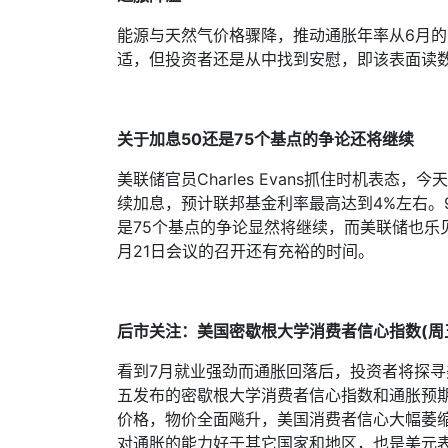
能源与天然气价格骤降，推动通胀年率从
6
月的
适，但投资者还是从中找到安慰，即该表面读
关于加息
50
还是
75
个基点的争论还将继续
美联储官员
Charles Evans
抓住时机表态，今天
续加息，预计联邦基金利率最高达到
4%
左右。
是
75
个基点的争论显然将继续，而美联储也乐
月
21
日会议的召开还有充裕的时间。
后市关注：美国密歇根大学消费者信心指数
(
周
看到
7
月就业强劲而通胀回落后，投资者将探寻
五发布的密歇根大学消费者信心指数和通胀预
价格，物价全面飚升，美国消费者信心大幅萎
对通胀的能力好于其它国家和地区，也是美元