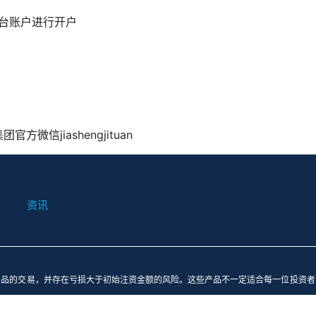
台账户进行开户
集团官方微信
jiashengjituan
资讯
产品的交易，并存在亏损大于初始注资金额的风险。这些产品不一定适合每一位投资者