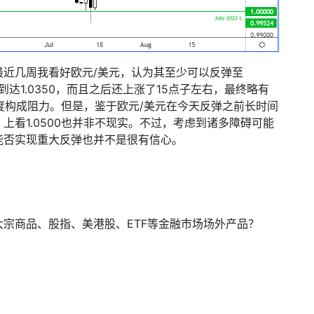
最近几周我看好欧元
/
美元，认为其至少可以反弹至
到达
1.0350
，而且之后还上涨了
15
点子左右，最终略有
度构成阻力。但是，鉴于欧元
/
美元在今天反弹之前长时间
，上看
1.0500
也并非不现实。不过，考虑到诸多障碍可能
能否实现重大反弹也并不是很有信心。
大宗商品、股指、美港股、
ETF
等金融市场场外产品？