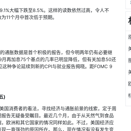
9.1%
大幅下跌至
8.5%
。这样的读数依然过高，令人不
数为
11
个月中首次低于预期。
的通胀数据是首个积极的报告，但今明两年仍有必要继
9
月再加息
75
个基点的几率已明显降低，但有关加息
50
还
见这种争论延续到新的
CPI
与就业报告揭晓。距
FOMC 9
五
)
美国消费者的看法，寻找经济与通胀前景的线索，定于周
期报告无疑备受瞩目。最近几个月，由于从天然气到食品
缩，欧洲和其它国家的情况同样如此。不过，美国经济应
表现一直强劲的原因所在。那么，现在情况有没有发生变