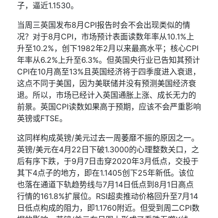
子，逼近
1.1530
。
当周三英国发布
8
月
CPI
报告时会不会出现类似的情
况？对于
8
月
CPI
，市场预计表面读数年率从
10.1%
上
升至
10.2%
，创下
1982
年
2
月以来最高水平；核心
CPI
年率从
6.2%
上升至
6.3%
。但英国央行业已告知其预计
CPI
在
10
月高至
13%
且英国经济将于四季度进入衰退，
这点不同于美国，因为美联储并没有预测美国经济衰
退。所以，市场已经计入英国通胀上涨、成长无力的
前景。英国
CPI
读数如果高于预期，应该不会严重影响
英镑或
FTSE
。
这同样构成英镑
/
美元过去一周萎靡不振的原因之一。
英镑
/
美元在
4
月
22
日下破
1.3000
的心理整数关口，之
后有序下跌，于
9
月
7
日击穿
2020
年
3
月低点，交投于
其下
4
点子的地方，即在
1.1405
创下
25
年新低。该位
也落在通道下轨趋势线与
7
月
14
日低点到
8
月
1
日高点
行情的
161.8%
扩展位。
RSI
超卖推动价格回升至
7
月
14
日低点构成的阻力，即
1.1760
附近。但受到周二
CPI
数