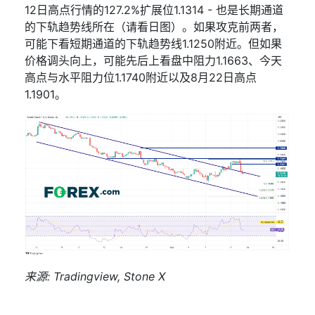
12
日高点行情的
127.2%
扩展位
1.1314 -
也是长期通道
的下轨趋势线所在（请看日图）。如果攻克前两者，
可能下看短期通道的下轨趋势线
1.1250
附近。但如果
价格调头向上，可能先后上看盘中阻力
1.1663
、今天
高点与水平阻力位
1.1740
附近以及
8
月
22
日高点
1.1901
。
来源
: Tradingview, Stone X