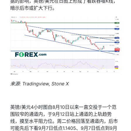
据的影响，英镑
/
美元在日图上形成了看跌吞噬
K
线，
暗示后市或扩大下行。
来源
: Tradingview, Stone X
英镑
/
美元
4
小时图自
8
月
10
日以来一直交投于一个范
围较窄的通道内，于
9
月
12
日站上通道的上轨趋势
线，摸至水平阻力位。周二价格回落至通道内，后市
可能先后下看
9
月
7
日低点
1.1405
、
9
月
7
日低点到
9
月