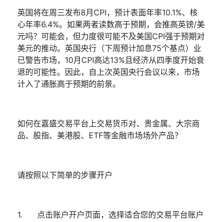
英国将在周三发布
8
月
CPI
，预计表面年率
10.1%
、核
心年率
6.4%
。如果两者读数高于预期，会推高英镑
/
美
元吗？可能会，但力度很可能不及美国
CPI
强于预期对
美元的推动。英国央行（下周预计加息
75
个基点）业
已警告市场，
10
月
CPI
高达
13%
且经济从四季度开始衰
退的可能性。因此，自上次英国央行会议以来，市场
计入了通胀高于预期的前景。
如何在嘉盛交易平台上交易货币对、贵金属、大宗商
品、股指、美港股、
ETF
等金融市场场外产品？
请按照以下简单的步骤开户
1.
点击
账户开户页面
，选择适合您的交易平台账户