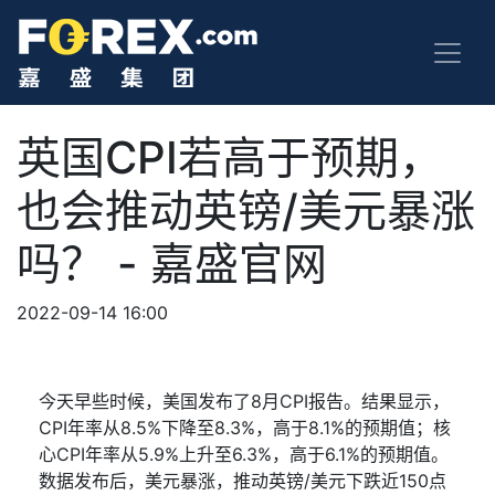
英国CPI若高于预期，
也会推动英镑/美元暴涨
吗？ - 嘉盛官网
2022-09-14 16:00
今天早些时候，美国发布了
8
月
CPI
报告。结果显示，
CPI
年率从
8.5%
下降至
8.3%
，高于
8.1%
的预期值；核
心
CPI
年率从
5.9%
上升至
6.3%
，高于
6.1%
的预期值。
数据发布后，美元暴涨，推动英镑
/
美元下跌近
150
点