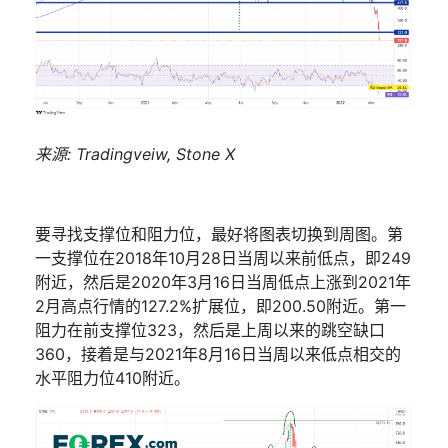
来源
: Tradingveiw, Stone X
要寻找支撑位和阻力位，最好将图表切换到周图。第
一支撑位在
2018
年
10
月
28
日当周以来前低点，即
249
附近，然后是
2020
年
3
月
16
日当周低点上涨到
2021
年
2
月高点行情的
127.2%
扩展位，即
200.50
附近。第一
阻力在前支撑位
323
，然后是上周以来的跳空缺口
360
，接着是与
2021
年
8
月
16
日当周以来低点相交的
水平阻力位
410
附近。