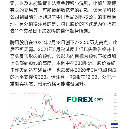
定，以及未能监管非法资金转移与洗钱，比如与赌博
有关的交易等，可能遭到数亿元的罚款。该大型科技
公司到目前为止避过了中国当局对科技公司的重拳治
理。另外值得注意的是，腾讯股价的下跌是为恒指过
去
11
个交易日下跌
20%
的整体颓势所累。
腾讯股价在
2021
年
2
月
18
日创下
772.50
历史高点，此
后不断走弱。
2021
年
5
月尝试反击但以失败告终并击
穿头肩顶形态的颈线，该形态的目标为颈线下破点加
上头部到颈线的高度，本例中在
330
附近。股价最终
于昨天到达前述目标，也跌破由
2020
年
3
月低点构成
的水平支撑位
323
。请注意，
RSI
报在
12.03
，处于严
重超卖状态，暗示价格可能准备回升。