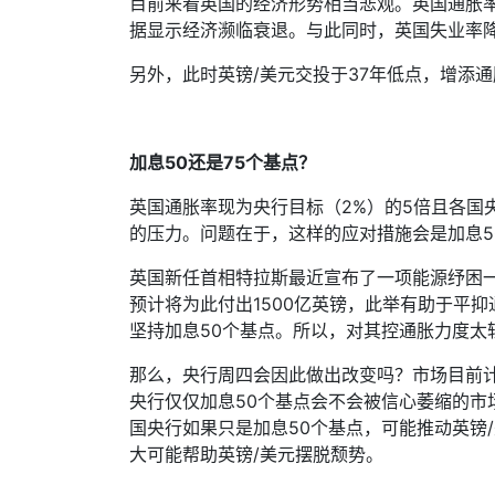
目前来看英国的经济形势相当悲观。英国通胀
据显示经济濒临衰退。与此同时，英国失业率
另外，此时英镑
/
美元交投于
37
年低点，增添通
加息
50
还是
75
个基点？
英国通胀率现为央行目标（
2%
）的
5
倍且各国
的压力。问题在于，这样的应对措施会是加息
5
英国新任首相特拉斯最近宣布了一项能源纾困
预计将为此付出
1500
亿英镑，此举有助于平抑
坚持加息
50
个基点。所以，对其控通胀力度太
那么，央行周四会因此做出改变吗？市场目前
央行仅仅加息
50
个基点会不会被信心萎缩的市
国央行如果只是加息
50
个基点，可能推动英镑
/
大可能帮助英镑
/
美元摆脱颓势。