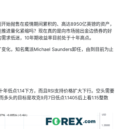
划开始抛售在疫情期间累积的、高达
8950
亿英镑的资产，
能推进量化紧缩吗？现在真的是向市场抛出金边债券的好
的需求低迷，
10
年期收益率目前处于十年高点。
了变化，知名鹰派
Michael Saunders
卸任，由到目前为止
十年低点
1.14
下方，而且
RSI
支持价格扩大下行。空头需要
而多头的目标是攻克
9
月
7
日低点
1.1405
后上看
1.15
整数