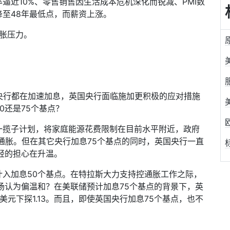
率逼近
10%
、零售销售因生活成本危机深化而锐减、
PMI
数
降至
48
年最低点，而薪资上涨。
胀压力。
央行都在加速加息，英国央行面临施加更积极的应对措施
0
还是
75
个基点？
一揽子计划，将家庭能源花费限制在目前水平附近，政府
通胀。但在其它央行加息
75
个基点的同时，英国央行一直
轻的担心在升温。
计入加息
50
个基点。在特拉斯大力支持控通胀工作之际，
场认为偏温和？在美联储预计加息
75
个基点的背景下，英
美元下探
1.13
。而且，即使英国央行加息
75
个基点，也不