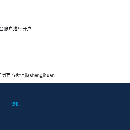
台账户进行开户
集团官方微信
jiashengjituan
资讯