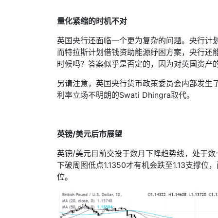
量化紧缩的时机不对
英国央行还面临一个更为复杂的问题。央行计
而特拉斯计划借钱资助能源纾困方案，央行还
时候吗？答案似乎是否定的，因为对英国资产
另请注意，英国央行货币政策委员会内部发生
利率立场不明朗的
Swati Dhingra
取代。
英镑
/
美元后市展望
英镑
/
美元目前交投于数月下降趋势线，处于数
下破周图低点
1.1350
才有机会跌至
1.13
支撑位，
位。