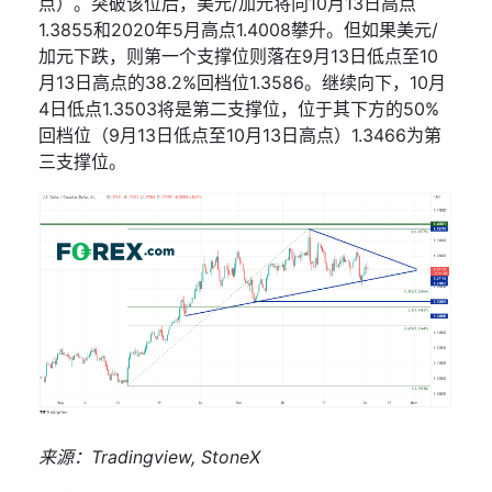
点）。突破该位后，美元
/
加元将向
10
月
13
日高点
1.3855
和
2020
年
5
月高点
1.4008
攀升。但如果美元
/
加元下跌，则第一个支撑位则落在
9
月
13
日低点至
10
月
13
日高点的
38.2%
回档位
1.3586
。继续向下，
10
月
4
日低点
1.3503
将是第二支撑位，位于其下方的
50%
回档位（
9
月
13
日低点至
10
月
13
日高点）
1.3466
为第
三支撑位。
来源：
Tradingview,
StoneX