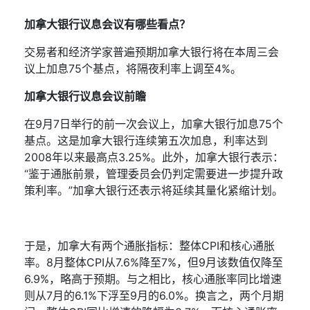
加拿大银行
议息
会议有哪些看点？
交易者和经济学家普遍预期加拿大银行将在本周三会
议上加息
75
个基点，将隔夜利率上调至
4%
。
加拿大银行
议息
会议前瞻
在
9
月
7
日举行的前一次会议上，加拿大银行加息
75
个
基点。这是加拿大银行连续第五次加息，利率达到
2008
年以来最高点
3.25%
。此外，加拿大银行表示：
“鉴于通胀前景，管理委员会仍判定需要进一步提升政
策利率。”加拿大银行还表示将延续其量化紧缩
计划
。
于是，加拿大有两个通胀指标
：整体
CPI
和核心通胀
率
。
8
月整体
CPI
从
7.6%
降至
7%
，但
9
月该数值仅降至
6.9%
，略高于预期。与之相比，核心通胀率同比增速
则从
7
月的
6.1%
下浮至
9
月的
6.0%
。换言之，两个月期