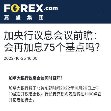
加央行议息会议前瞻：
会再加息75个基点吗？
2022-10-25 16:00
加拿大
银行议息
会议
何时
召开？
加拿大银行将于北美东部时间
2022
年
10
月
26
日上午
10
点召开议息会议。行长麦克勒姆随后将在
11:00
点召
开
记者招待会
。