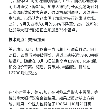
间，整体
CPI
同比增速的降幅为
0.7%
，而核心通胀率
同比增速仅下降
0.1%
。加拿大银行行长麦克勒姆
针对
两次通胀数值发表言论，强调为遏制通胀，必须进一
步加息。市场认为这表明了加拿大央行的鹰派立场。
此外，
9
月失业率从
8
月的
5.4%
下降至
5.2%
，这可能
让加拿大银行能名正言顺加息
75
个基点。
技术观点：美元
/
加元
美元
/
加元从
4
月初以来一直沿着上行通道移动。
9
月
21
日，该货币对突破顶部，通道上轨接近
1.3400
并继
续攀升。随后在
10
月
13
日达到高点
1.3978
，
RSI
指数
和交投价背离。随后，货币对小幅回撤，目前在
1.3700
附近交投。
在
4
小时图中，美元
/
加元在对称三角形态中震荡，等
待加拿大银行
议息
会议结果。如果货币对从上方突
破，则第一个阻力位
将
位于
1.3854
（
10
月
21
日高