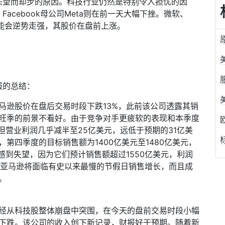
头望而却步的原因。科技行业仍然是特别令人担忧的因
。
Facebook
母公司
Meta
则在前一天大幅下挫。微软、
能会逆势走强，其股价在盘前上涨。
报的总结：
马逊股价在盘后交易时段下跌
13%
，此前该公司透露其销
旺季的前景不看好。由于竞争对手更疲软的表现和本季度
但营业利润几乎减半至
25
亿美元，远低于预期的
31
亿美
，第四季度的目标销售额为
1400
亿美元至
1480
亿美元，
感到失望，因为它们预计销售额超过
1550
亿美元，利润
亚马逊将面临有史以来最慢的节假日销售增长，而且成
。
经从科技股整体崩盘中突围，在今天的盘前交易时段小幅
下跌。该公司的收入创下新记录，财报好于预期。随着新