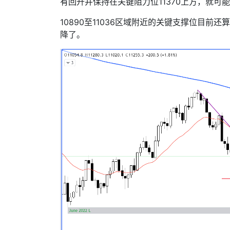
有回升并保持在关键阻力位
11370
上方，就可能
10890
至
11036
区域附近的关键支撑位目前还算
降了。