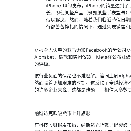
iPhone 14
的发布，
iPhone
的销量达到了
长。即使某些产品（例如某些手表型号）
得以解决。然而，随着我们临近节假日期
行都苦苦挣扎的情况下，通过实现销售和
财报令人失望的亚马逊和
Facebook
的母公司
M
Alphabet
、微软和德州仪器。
Meta
在公布业绩
的评级。
该行业负面的情绪也不难理解。连同上周
Alpha
然面临着更加艰难的时期。这反映了全球经济
的许多企业来说，这都是难题
——
相信大多数
纳斯达克跌破熊市上升旗形
在科技股财报发布后，纳斯达克指数已经突破