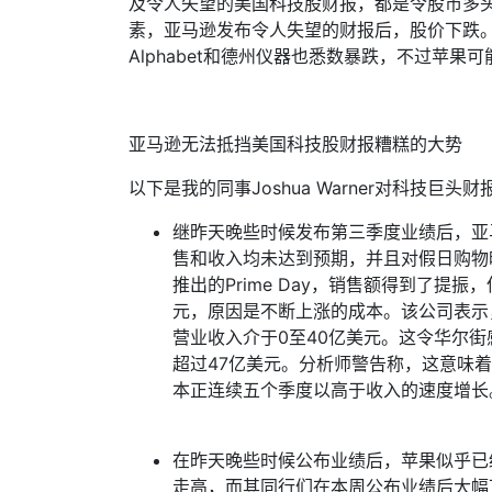
及令人失望的美国科技股财报，都是令股市多
素，亚马逊发布令人失望的财报后，股价下跌
Alphabet
和德州仪器也悉数暴跌，不过苹果可
亚马逊无法抵挡美国科技股财报糟糕的大势
以下是我的同事
Joshua Warner
对科技巨头财
继昨天晚些时候发布第三季度业绩后，亚
售和收入均未达到预期，并且对假日购物
推出的
Prime Day
，销售额得到了提振，
元，原因是不断上涨的成本。该公司表示
营业收入介于
0
至
40
亿美元。这令华尔街
超过
47
亿美元。分析师警告称，这意味着
本正连续五个季度以高于收入的速度增长
在昨天晚些时候公布业绩后，苹果似乎已
走高，而其同行们在本周公布业绩后大幅