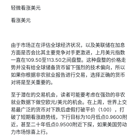
轻微看涨美元
看涨美元
由于市场正在评估全球经济状况，以及美联储在加息
方面是否会比其主要竞争对手更激进，上月美元指数
一直在
109.50
至
113.50
之间盘整。这种盘整的价格走
势并没有给全球储备货币留下强烈的技术偏向，所以
如果你根据非农就业报告进行交易，选择正确的货币
对将是至关重要的。
至于潜在的交易机会，读者可能要考虑在强劲的非农
就业数据下做空欧元
/
美元的机会。在上周，世界上交
易最广泛的货币对下跌后虚假打破平价（
1.00
），打
破了短期看涨趋势线，下行目标为
10
月低点
0.9600
附
近，甚至二十年低点
0.9500
附近下探，如果美国劳动
力市场惊喜上行。