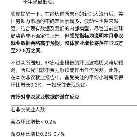
十年来最低点。
顺便提醒一下，在经历
前
所未有的新冠大流行后，美
国劳动力市场的不确定因素
增多
，波动性也越
来越
强。结合现有数据及我们的内部模型，尽管当前全球
局势
造成
不确定
性上升
，但
领先指标均
说明
本月非农
就业数据会略高于预期，整体就业增长将落在
17.5
万
至
27.5
万之间
。
不过众所周知，非农就业报告的环比波
幅
历来难以预
测，所以我们就不费力解读或作出任何预测。此外，
在本次非农就业报告中，备受关注的平均小时薪录得
环比增长
0.3%
，
一如既往
表现突出。
市场对非农就业数据的潜在反应
若非农就业人数
薪资环比增长
< 0.2%
薪资环比增长
0.2%-0.4%