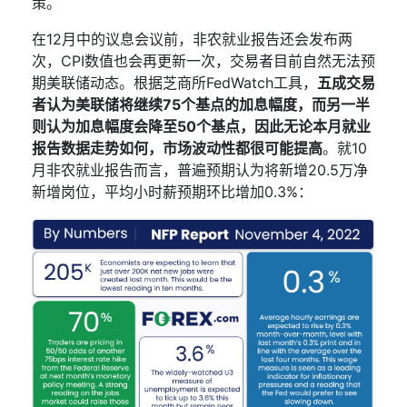
策。
在
12
月中的议息会议前，非农就业报告还会发布两
次，
CPI
数值也会再更新一次，交易者
目前自然
无法预
期美联储动态。根据芝商所
FedWatch
工具，
五成交易
者认为美联储将继续
75
个基点的加息幅度，而另一半
则认为加息幅度会降至
50
个基点，因此无论本月就业
报告数据走势如何，市场波动性都很可能提高
。就
10
月非农就业
报告
而言，普遍预期认为将新增
20.5
万净
新增岗位，平均小时薪预期环比增加
0.3%
：