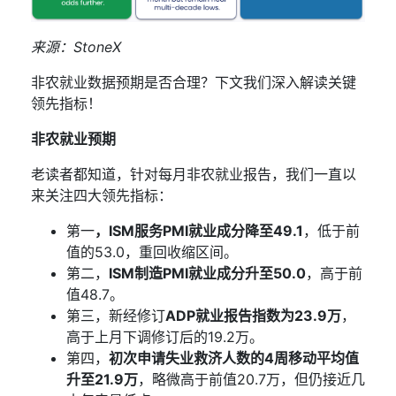
来源：
StoneX
非农就业数据预期是否合理？下文我们深入解读关键
领先指标！
非农就业预期
老读者都知道，
针对
每月非农就业报告
，
我们
一直以
来
关注四
大
领先指标：
第一
，
ISM
服务
PMI
就业成分降至
49.1
，低于前
值的
53.0
，重回收缩区间。
第二，
ISM
制造
PMI
就业成分升至
50.0
，高于前
值
48.7
。
第三
，
新经修订
ADP
就业报告指数为
23.9
万
，
高于上月下调修订后的
19.2
万。
第四
，
初次申请失业救济人数
的
4
周移动平均
值
升至
21.9
万
，略微高于前值
20.7
万，但仍接近几