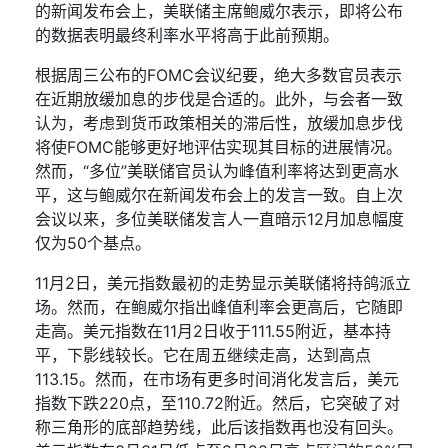
的新闻发布会上，美联储主席鲍威尔表示，即将公布
的数据表明最终利率水平将高于此前预期。
根据周三公布的
FOMC
会议纪要，绝大多数官员表示
在近期放缓加息的步伐是合适的。此外，与会者一致
认为，考虑到货币政策相关的滞后性，放缓加息步伐
将使
FOMC
能够更好地评估实现其目标的进展情况。
然而，
“
多位
”
美联储官员认为峰值利率将达到更高水
平，这与鲍威尔在新闻发布会上的发言一致。自上次
会议以来，多位美联储发言人一直暗示
12
月加息幅度
仅为
50
个基点。
11
月
2
日，美元指数最初的走势显示美联储将持鸽派立
场。然而，在鲍威尔指出峰值利率会更高后，它随即
走高。美元指数在
11
月
2
日收于
111.55
附近，基本持
平，下影线较长。它在周五继续走高，达到高点
113.15
。然而，在市场有更多时间消化发言后，美元
指数下跌
220
点，至
110.72
附近。然后，它突破了对
称三角形的底部趋势线，此后该指数再也没有回头。