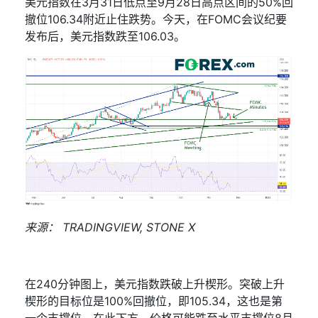
美元指数在
3
月
31
日低点至
9
月
28
日高点区间的
50%
回
撤位
106.34
附近止住跌势。今天，在
FOMC
会议纪要
发布后，美元指数跌至
106.03
。
来源：
TRADINGVIEW, STONE X
在
240
分钟图上，美元指数跌破上升楔形。突破上升
楔形的目标位是
100%
回撤位，即
105.34
，这也是第