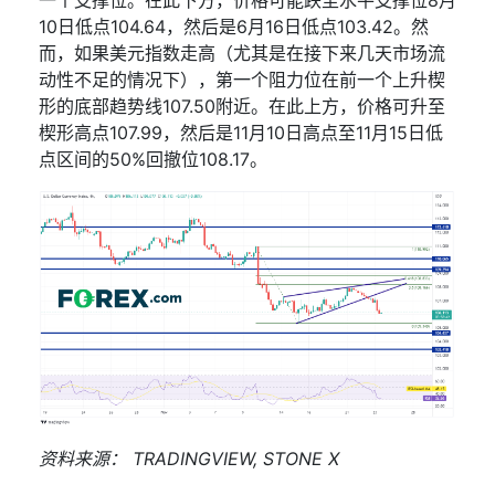
一个支撑位。在此下方，价格可能跌至水平支撑位
8
月
10
日低点
104.64
，然后是
6
月
16
日低点
103.42
。然
而，如果美元指数走高（尤其是在接下来几天市场流
动性不足的情况下），第一个阻力位在前一个上升楔
形的底部趋势线
107.50
附近。在此上方，价格可升至
楔形高点
107.99
，然后是
11
月
10
日高点至
11
月
15
日低
点区间的
50%
回撤位
108.17
。
资料来源：
TRADINGVIEW, STONE X