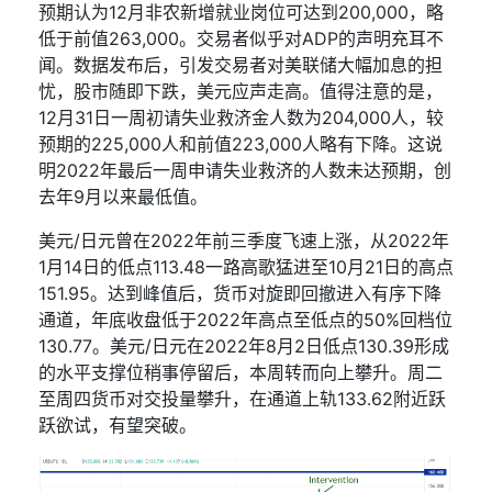
预期认为
12
月非农新增就业岗位可达到
200,000
，略
低于前值
263,000
。交易者似乎对
ADP
的声明充耳不
闻。数据发布
后
，引发交易者对美联储大幅加息的担
忧，股市随即下跌，美元
应声
走高。值得注意的是，
12
月
31
日一周初请失业救济金人数为
204,000
人，较
预期的
225,000
人和前值
223,000
人略有下降。这说
明
2022
年最后一周申请失业救济的人数未达预期，
创
去年
9
月以来最低值。
美元
/
日元曾在
2022
年前三季度飞速上涨，从
2022
年
1
月
14
日的低点
113.48
一路高歌猛进至
10
月
21
日的
高点
151.95
。达到峰值后，货币对旋即回撤进入有序下降
通道，年底收盘低于
2022
年高点至低点的
50%
回档位
130.77
。美元
/
日元在
2022
年
8
月
2
日低点
130.39
形成
的水平支撑位稍事停留后，本周转而向上攀升。周二
至周四货币对交投量攀升，在通道上轨
133.62
附近跃
跃欲试，有望突破。