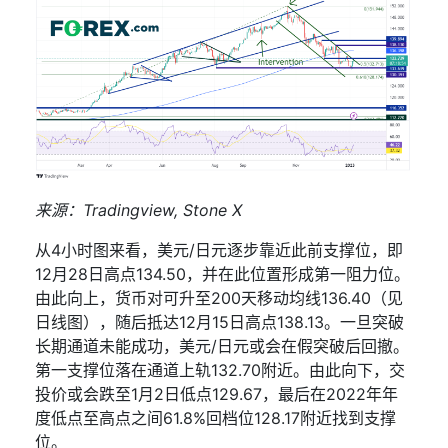
来源：
Tradingview, Stone X
从
4
小时图来看，美元
/
日元逐步靠近此前支撑位，即
12
月
28
日高点
134.50
，并在此位置形成第一阻力位。
由此向上，货币对可升至
200
天移动均线
136.40
（见
日线图），随后抵达
12
月
15
日高点
138.13
。一旦突破
长期通道未能成功，美元
/
日元或会
在
假突破后回撤。
第一支撑位落在通道上轨
132.70
附近。由此向下，交
投价或会跌至
1
月
2
日低点
129.67
，最后在
2022
年年
度低点至高点之间
61.8%
回档位
128.17
附近找到支撑
位。