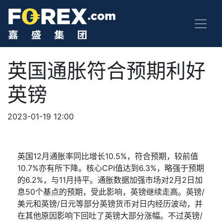
英国通胀符合预期利好
英镑
2023-01-19 12:00
英国
12
月通胀率同比增长
10.5%
，符合预期，较前值
10.7%
亦有所下降。核心
CPI
值达到
6.3%
，略强于预期
的
6.2%
，与
11
月持平。通胀数据加强市场对
2
月
2
日加
息
50
个基点的预期，受此影响，英镑继续走高。英镑
/
美元和英镑
/
日元等部分英镑货币对日内经历波动，并
在其他原因影响下回吐了英镑大部分涨幅。不过英镑
/