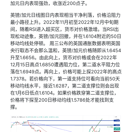
加元日内表现强劲，收涨近
200
点子。
英镑
/
加元日线图日内表现相当干净利落，价格沿阻力
最小路径上升。
2022
年
11
月初至
2022
年
12
月中旬期
间，随着
RSI
进入超买区，货币对价格激增。当
RSI
出
现松动迹象，英镑
/
加元回撤，并在
1.6104
附近的
50
日
移动均线处停顿。
周三公布的英国通胀数据表明英国
央行取态不会那么温和，英镑
/
加元价格随即从
1.6454
升至
1.6656
。由此向上，货币对价格或会在
2022
年
12
月
15
日高点
1.6850
遭遇阻力位，第二道水平阻力位
落在
1.6949
点。再向上，价格可能上探
2022
年的高点
1.7378
。若价格向下，第一道支持位可看向当前
50
天
移动均线水平，接近
1.6287
，第二道支撑位则会出现
在
1
月
6
日低点
1.6104
。如果价格跌穿第二道支撑位，
价格将下探至
200
日移动均线
1.5786
处才能找到支
撑。