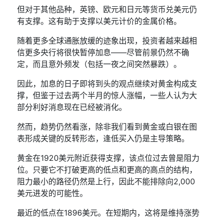
但对于其他品种，英镑、欧元和日元等货币兑美元仍
有支撑。这有助于支撑以美元计价的金属价格。
随着更多全球通胀放缓的迹象出现，投资者越来越相
信更多央行将很快暂停加息
——
尽管前景仍然不确
定，而且意外频发（包括一夜之间突然暴跌）。
因此，加息的日子即将到头的观点继续对黄金构成支
撑，但鉴于过去两个半月的惊人涨幅，一些人认为大
部分利好消息现在已经被消化。
然而，趋势仍然看涨，除非我们看到黄金或白银在图
表形成关键的反转形态，逢低买入仍是主导策略。
黄金在
1920
美元附近获得支撑，该点位过去曾是阻力
位。只要它不打破更高的低点和更高的高点的结构，
阻力最小的路径仍然是上行，因此不能排除向
2,000
美元进发的可能性。
最近的低点在
1896
美元。在短期内，这将是维持涨势