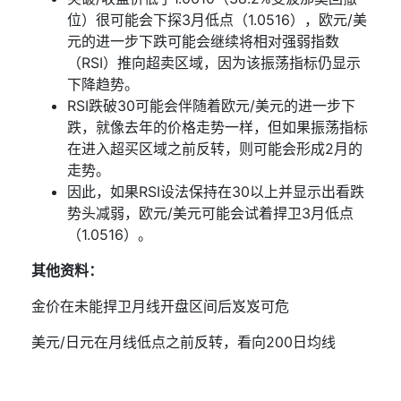
位）很可能会下探
3
月低点（
1.0516
），欧元
/
美
元的进一步下跌可能会继续将相对强弱指数
（
RSI
）推向超卖区域，因为该振荡指标仍显示
下降趋势。
RSI
跌破
30
可能会伴随着欧元
/
美元的进一步下
跌，就像去年的价格走势一样，但如果振荡指标
在进入超买区域之前反转，则可能会形成
2
月的
走势。
因此，如果
RSI
设法保持在
30
以上并显示出看跌
势头减弱，欧元
/
美元可能会试着捍卫
3
月低点
（
1.0516
）。
其他资料：
金价在未能捍卫月线开盘区间后岌岌可危
美元
/
日元在月线低点之前反转，看向
200
日均线