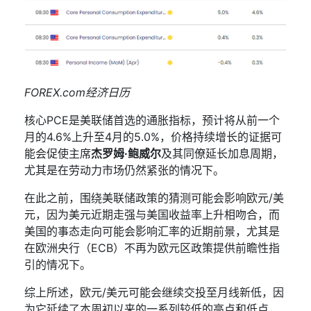
FOREX.com
经济日历
核心
PCE
是美联储首选的通胀指标，预计将从前一个
月的
4.6%
上升至
4
月的
5.0%
，价格持续增长的证据可
能会促使主席
杰罗姆·鲍威尔
及其同僚延长加息周期，
尤其是在劳动力市场仍然紧张的情况下。
在此之前，围绕美联储政策的猜测可能会影响欧元
/
美
元，因为美元近期走强与美国收益率上升相吻合，而
美国的事态走向可能会影响汇率的近期前景，尤其是
在欧洲央行（
ECB
）不再为欧元区政策提供前瞻性指
引的情况下。
综上所述，欧元
/
美元可能会继续交投至月线新低，因
为它延续了本周初以来的一系列较低的高点和低点，