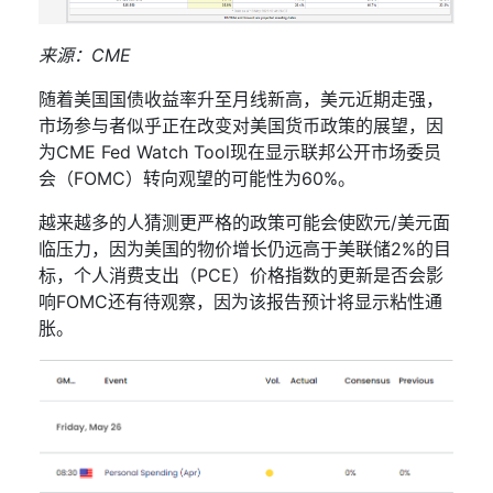
来源：
CME
随着美国国债收益率升至月线新高，美元近期走强，
市场参与者似乎正在改变对美国货币政策的展望，因
为
CME
Fed
Watch
Tool
现在显示联邦公开市场委员
会（
FOMC
）转向观望的可能性为
60%
。
越来越多的人猜测更严格的政策可能会使欧元
/
美元面
临压力，因为美国的物价增长仍远高于美联储
2%
的目
标，个人消费支出（
PCE
）价格指数的更新是否会影
响
FOMC
还有待观察，因为该报告预计将显示粘性通
胀。