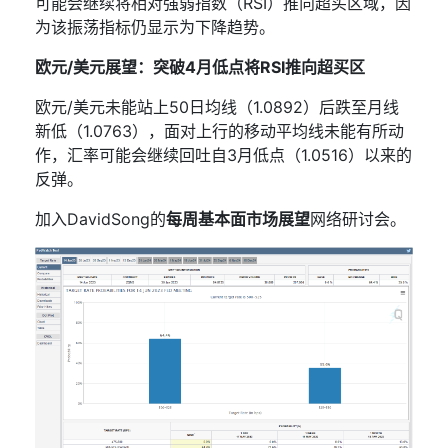
可能会继续将相对强弱指数（
RSI
）推向超买区域，因
为该振荡指标仍显示为下降趋势。
欧元
/
美元展望：突破
4
月低点将
RSI
推向超买区
欧元
/
美元未能站上
50
日均线（
1.0892
）后跌至月线
新低（
1.0763
），面对上行的移动平均线未能有所动
作，汇率可能会继续回吐自
3
月低点（
1.0516
）以来的
反弹。
加入
DavidSong
的
每周基本面市场展望
网络研讨会。