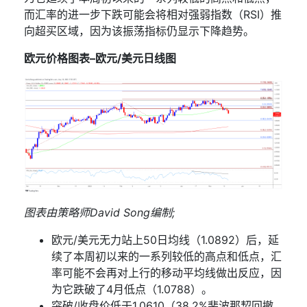
而汇率的进一步下跌可能会将相对强弱指数（
RSI
）推
向超买区域，因为该振荡指标仍显示下降趋势。
欧元价格图表
–
欧元
/
美元日线图
图表由策略师
David
Song
编制
;
欧元
/
美元无力站上
50
日均线（
1.0892
）后，延
续了本周初以来的一系列较低的高点和低点，汇
率可能不会再对上行的移动平均线做出反应，因
为它跌破了
4
月低点（
1.0788
）。
突破
/
收盘价低于
1.0610
（
38.2%
斐波那契回撤