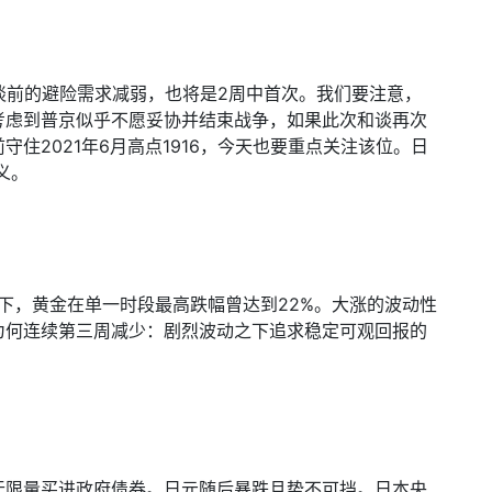
谈前的避险需求减弱，也将是
2
周中首次。我们要注意，
考虑到普京似乎不愿妥协并结束战争，如果此次和谈再次
前守住
2021
年
6
月高点
1916
，今天也要重点关注该位。日
义。
下，黄金在单一时段最高跌幅曾达到
22%
。大涨的波动性
为何连续第三周减少：剧烈波动之下追求稳定可观回报的
无限量买进政府债券。日元随后暴跌且势不可挡。日本央