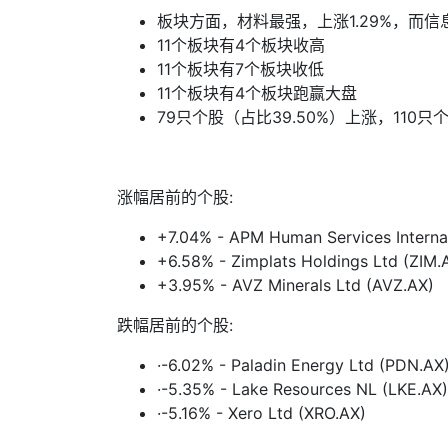
板块方面，材料最强，上涨
1.29
%
，而信
11
个板块有
4
个板块收高
11
个板块有
7
个板块收低
11
个板块有
4
个板块跑赢大盘
79
只个股（占比
39.50%
）上涨，
110
只
涨幅居前的个股
:
+7.04% - APM Human Services Interna
+6.58% - Zimplats Holdings Ltd (ZIM.
+3.95% - AVZ Minerals Ltd (AVZ.AX)
跌幅居前的个股
:
·
-6.02% - Paladin Energy Ltd (PDN.AX
·
-5.35% - Lake Resources NL (LKE.AX)
·
-5.16% - Xero Ltd (XRO.AX)