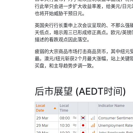
行此举只会进一步扩大收益率差，给美元
/
日元
也将开始威胁干预日元。
英国央行行长重申上次会议呈现的、不那么强
天低点，暗示周三已形成修正高点。欧元
/
英镑
描述的看跌观点因此落空。
疲弱的大宗商品市场打击商品货币，其中纽元
最。澳元
/
纽元斩获
2
个月最大涨幅，站上关键
买盘，和主导趋势步调一致。
后市展望
(AEDT
时间
)