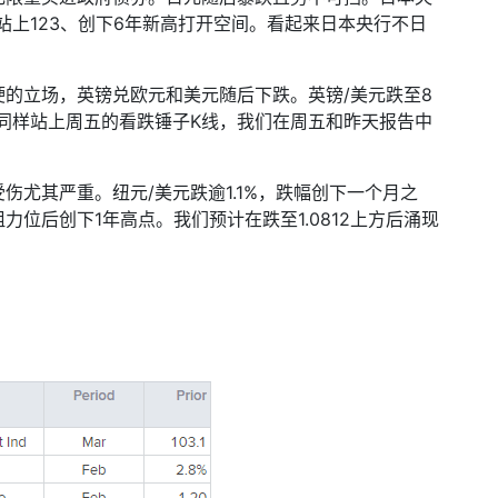
站上
123
、创下
6
年新高打开空间。看起来日本央行不日
硬的立场，英镑兑欧元和美元随后下跌。英镑
/
美元跌至
8
同样站上周五的看跌锤子
K
线，我们在周五和昨天报告中
受伤尤其严重。纽元
/
美元跌逾
1.1%
，跌幅创下一个月之
阻力位后创下
1
年高点。我们预计在跌至
1.0812
上方后涌现