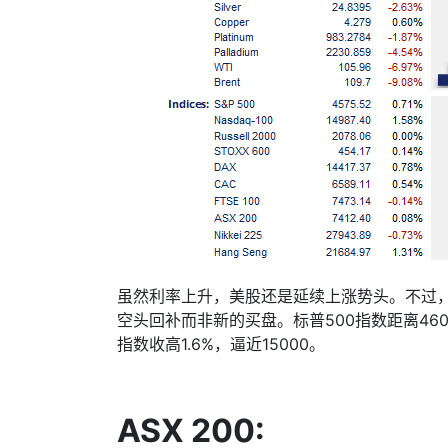
虽然利率上升，美股还是延续上涨势头。不过
空头回补而非新的买盘。标普
500
指数距离
46
指数收高
1.6%
，逼近
15000
。
ASX 200: