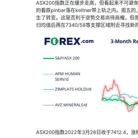
ASX200
指数正在缓步走高，但看起来不可避
的看跌
pinbar
落在
keltner
带上轨之内。周五的
生了转变。这是否利于逆势交易尚待商榷，但
归均值后再在
7340/58
等支撑区域附近寻找新
ASX200
指数
2022
年
3
月
28
日收于
7412.4
，涨