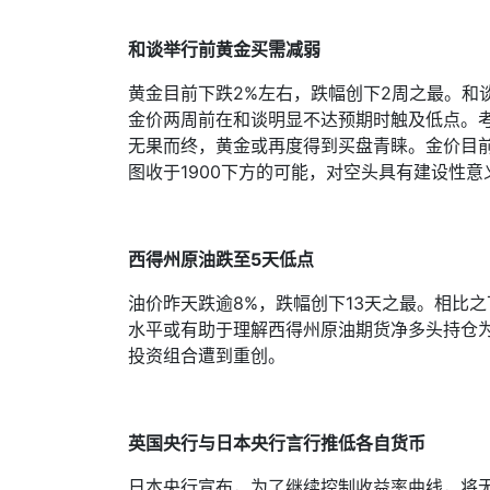
和谈举行前黄金买需减弱
黄金目前下跌
2%
左右，跌幅创下
2
周之最。和
金价两周前在和谈明显不达预期时触及低点。
无果而终，黄金或再度得到买盘青睐。金价目
图收于
1900
下方的可能，对空头具有建设性意
西得州原油跌至
5
天低点
油价昨天跌逾
8%
，跌幅创下
13
天之最。相比之
水平或有助于理解西得州原油期货净多头持仓
投资组合遭到重创。
英国央行与日本央行言行推低各自货币
日本央行宣布，为了继续控制收益率曲线，将