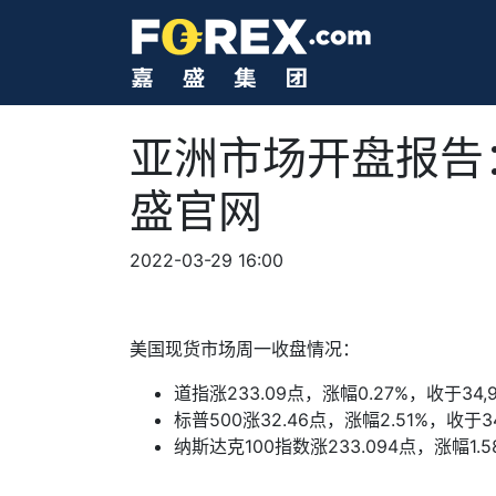
亚洲市场开盘报告
盛官网
2022-03-29 16:00
美国现货市场周一收盘情况：
道指涨
233.09
点，涨幅
0.27%
，收于
34,
标普
500
涨
32.46
点，涨幅
2.51%
，收于
3
纳斯达克
100
指数涨
233.094
点，涨幅
1.