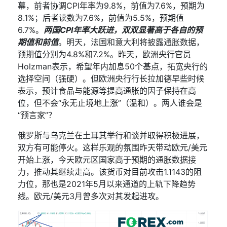
幕，前者协调
CPI
年率为
9.8%
，前值为
7.6%
，预期为
8.1%
；后者读数为
7.6%
，前值为
5.5%
，预期值
6.7%
。
两国
CPI
年率大跃进，双双显著高于各自的预
期值和前值
。明天，法国和意大利将披露通胀数据，
预期值分别为
4.8%
和
7.2%
。昨天，欧洲央行官员
Holzman
表示，希望年内加息
50
个基点，拓宽央行的
选择空间（强硬）。但欧洲央行行长拉加德早些时候
表示，预计食品与能源等提高通胀的因子保持在高
位，但不会“永无止境地上涨”（温和）。两人谁会是
“预言家”？
俄罗斯与乌克兰在土耳其举行和谈并取得积极进展，
双方有可能停火。这样乐观的氛围昨天带动欧元
/
美元
开始上涨，今天欧元区国家高于预期的通胀数据接
力，推动其继续走高。该货币对目前攻击
1.1143
的阻
力位，那也是
2021
年
5
月以来通道的上轨下降趋势
线。欧元
/
美元
3
月曾多次对其发起进攻。