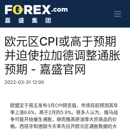
欧元区CPI或高于预期
并迫使拉加德调整通胀
预期 - 嘉盛官网
2022-03-31 12:00
欧盟定于周五发布
3
月
CPI
预览值，市场目前预测其年
率上涨
6.6%
，高于
2
月的
5.9%
。很多人认为，俄乌战
争可能开始催生通胀，继而推高原油等大宗商品的价
格。西班牙和德国今天率先拉开欧元区通胀数据的大