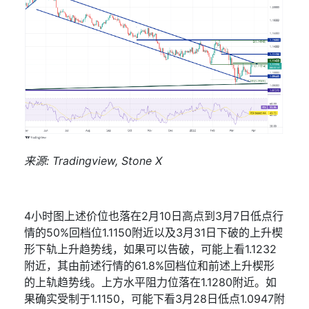
来源
: Tradingview, Stone X
4
小时图上述价位也落在
2
月
10
日高点到
3
月
7
日低点行
情的
50%
回档位
1.1150
附近以及
3
月
31
日下破的上升楔
形下轨上升趋势线，如果可以告破，可能上看
1.1232
附近，其由前述行情的
61.8%
回档位和前述上升楔形
的上轨趋势线。上方水平阻力位落在
1.1280
附近。如
果确实受制于
1.1150
，可能下看
3
月
28
日低点
1.0947
附