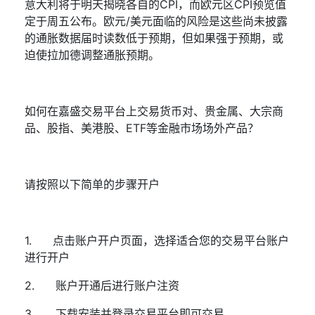
意大利将于明天揭晓各自的
CPI
，而欧元区
CPI
预览值
定于周五公布。欧元
/
美元面临的风险是这些尚未披露
的通胀数据届时读数低于预期，但如果强于预期，或
迫使拉加德调整通胀预期。
如何在嘉盛交易平台上交易货币对、贵金属、大宗商
品、股指、美港股、
ETF
等金融市场场外产品？
请按照以下简单的步骤开户
1.
点击
账户开户页面
，选择适合您的交易平台账户
进行开户
2.
账户开通后进行账户注资
3.
下载安装并登录交易平台即可交易