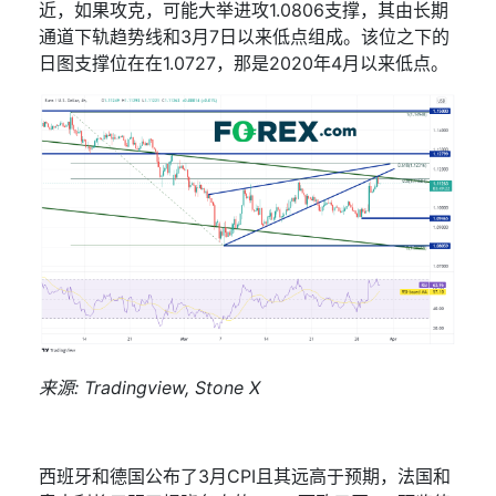
近，如果攻克，可能大举进攻
1.0806
支撑，其由长期
通道下轨趋势线和
3
月
7
日以来低点组成。该位之下的
日图支撑位在在
1.0727
，那是
2020
年
4
月以来低点。
来源
: Trading
view, Stone X
西班牙和德国公布了
3
月
CPI
且其远高于预期，法国和